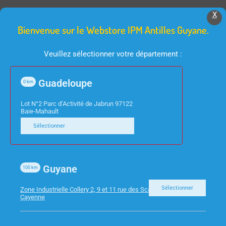
Produits Similaires
X
Bienvenue sur le Webstore IPM Antilles Guyane.
Veuillez sélectionner votre département :
Guadeloupe
0
km
Lot N°2 Parc d’Activité de Jabrun 97122
Baie-Mahault
CONSOMMABLES
Sélectionner
CONSOMMABLES
HP COMPATIBLE 131A
HP COMPATIBLE 78A –
125A 128A – TONER
TONER NOIR
Guyane
MAGENTA
100
km
Sélectionner
Zone Industrielle Collery 2, 9 et 11 rue des Scarabees 97300
Cayenne