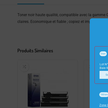
Toner noir haute qualité, compatible avec la gamme C
claires. Economique et fiable ; copiez et imprimez fac
Produits Similaires
0
km
Lot N°
Baie-
S
100
km
Zone I