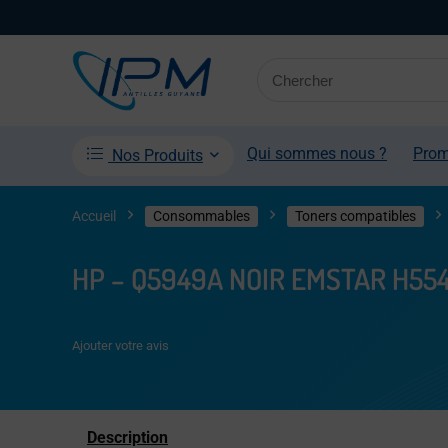
Qui sommes nous ?
Pro
Nos Produits
Accueil
Consommables
Toners compatibles
HP – Q5949A NOIR EMSTAR H55
Ajouter votre avis
Description