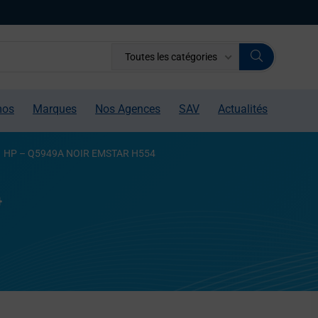
Toutes les catégories
mos
Marques
Nos Agences
SAV
Actualités
HP – Q5949A NOIR EMSTAR H554
4