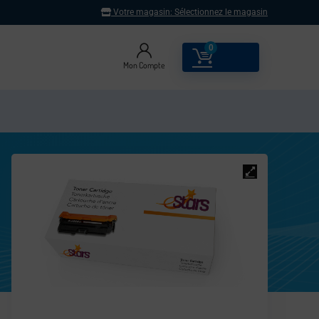
Votre magasin:
Sélectionnez le magasin
0
0.00
€
Mon Compte