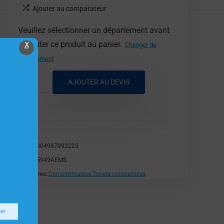
Ajouter au comparateur
Veuillez sélectionner un département avant
d'ajouter ce produit au panier.
X
Changer de
département
AJOUTER AU DEVIS
EAN:
9004987093223
SKU:
Q5949AEMS
Catégories:
Consommables
,
Toners compatibles
ner