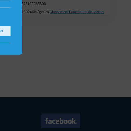
EAN:
3295190035803
SKU:
H13024
Catégories:
Classement
,
Fournitures de bureau
ner