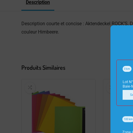
Description
Description courte et concise : Aktendeckel ROCK’S,
couleur Himbeere.
Produits Similaires
0
km
Lot N°
Baie-
S
100
km
Zone I