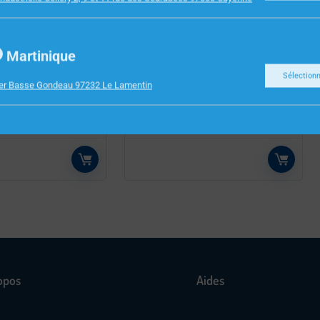
E BUREAU
FOURNITURES DE BUREAU
Martinique
R ARCHIVES
MARQUES PAGES POST IT
Sélection
 /OUVERT
FLECHE 11.9X43.2MM ROSE
ier Basse Gondeau 97232 Le Lamentin
SELTE
ORANGE VERT BLEU
opos
Aides