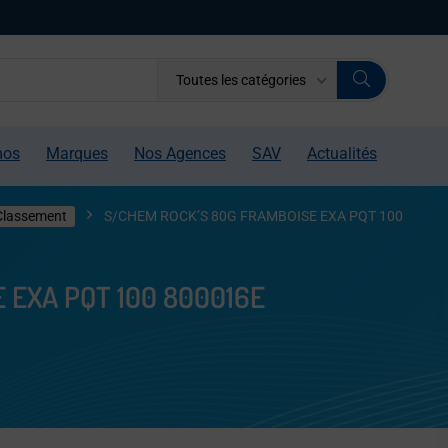
Toutes les catégories
mos
Marques
Nos Agences
SAV
Actualités
Classement
S/CHEM ROCK’S 80G FRAMBOISE EXA PQT 100
 EXA PQT 100 800016E