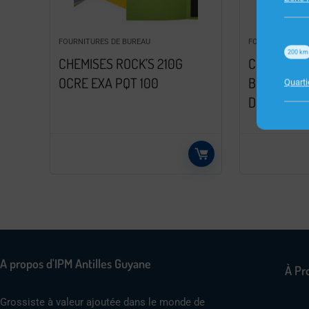
FOURNITURES DE BUREAU
FOURNITURES D
200
km
CHEMISES ROCK’S 210G
CONTENEU
OCRE EXA PQT 100
BOXY KRAF
Quart
DESSUS ES
A propos d'IPM Antilles Guyane
À Pr
Grossiste à valeur ajoutée dans le monde de