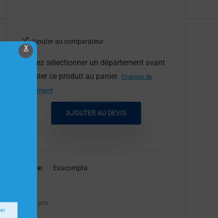
Ajouter au comparateur
X
Veuillez sélectionner un département avant
d'ajouter ce produit au panier.
Changer de
département
AJOUTER AU DEVIS
Marque
Exacompta
Exacompta
ner