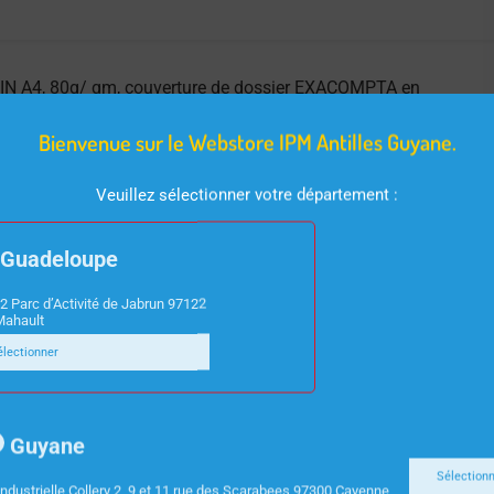
 DIN A4, 80g/ qm, couverture de dossier EXACOMPTA en
Bienvenue sur le Webstore IPM Antilles Guyane.
Veuillez sélectionner votre département :
Guadeloupe
2 Parc d’Activité de Jabrun 97122
Mahault
électionner
Guyane
Sélection
ndustrielle Collery 2, 9 et 11 rue des Scarabees 97300 Cayenne