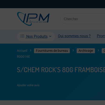
Qui sommes nous ?
Pro
Nos Produits
Accueil
Fournitures de bureau
Archivage
800016E
S/CHEM ROCK’S 80G FRAMBOISE
Ajouter votre avis